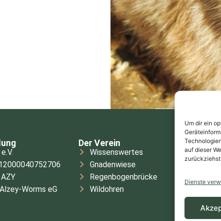
Um dir ein o
Geräteinform
Technologien
dung
Der Verein
Links
auf dieser We
e.V.
Wissenswertes
Kontakt
zurückziehst
12000040752706
Gnadenwiese
Cookie-Ric
1AZY
Regenbogenbrücke
Datensch
Dienste verw
 Alzey-Worms eG
Wildohren
Impressu
Akzep