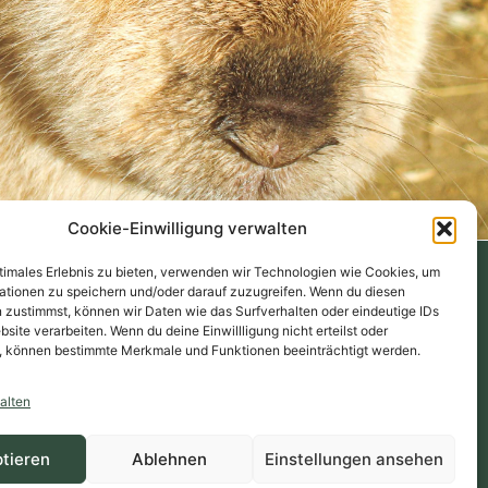
Cookie-Einwilligung verwalten
ptimales Erlebnis zu bieten, verwenden wir Technologien wie Cookies, um
ationen zu speichern und/oder darauf zuzugreifen. Wenn du diesen
 zustimmst, können wir Daten wie das Surfverhalten oder eindeutige IDs
bsite verarbeiten. Wenn du deine Einwillligung nicht erteilst oder
© Copyrights 2026 BunnyHilfe e. V.
, können bestimmte Merkmale und Funktionen beeinträchtigt werden.
htlinien
utz
alten
m
tieren
Ablehnen
Einstellungen ansehen