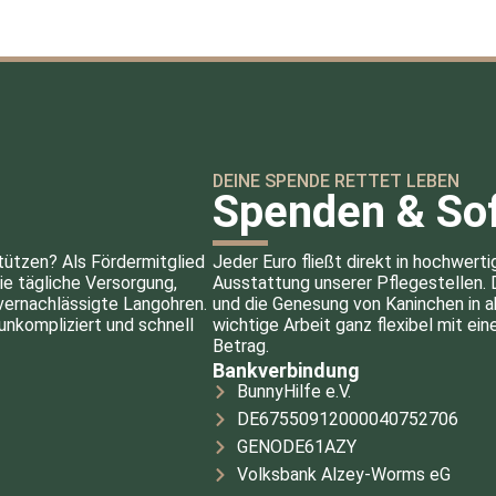
DEINE SPENDE RETTET LEBEN
Spenden & Sof
tützen? Als Fördermitglied
Jeder Euro fließt direkt in hochwerti
ie tägliche Versorgung,
Ausstattung unserer Pflegestellen.
 vernachlässigte Langohren.
und die Genesung von Kaninchen in 
unkompliziert und schnell
wichtige Arbeit ganz flexibel mit e
Betrag.
Bankverbindung
BunnyHilfe e.V.
DE67550912000040752706
GENODE61AZY
Volksbank Alzey-Worms eG