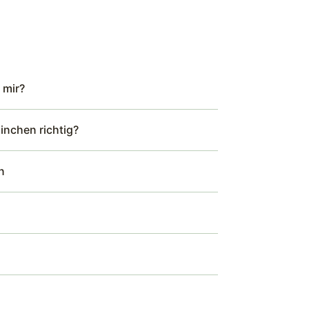
 mir?
ninchen richtig?
n