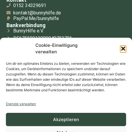
0152 34329691
kontakt@bunnyhilfe.de
PayPal.Me/bunnyhilfe
Bankverbindung
BunnyHilfe e.V.
DE67550912000040752706
Cookie-Einwilligung
GENODE61AZY
verwalten
Volksbank Alzey-Worms eG
Der Verein
Um dir ein optimales Erlebnis zu bieten, verwenden wir Technologien wie
Wissenswertes
Cookies, um Geräteinformationen zu speichern und/oder darauf
Gnadenwiese
zuzugreifen. Wenn du diesen Technologien zustimmst, können wir Daten
wie das Surfverhalten oder eindeutige IDs auf dieser Website verarbeiten.
Regenbogenbrücke
Wenn du deine Einwillligung nicht erteilst oder zurückziehst, können
Wildohren
bestimmte Merkmale und Funktionen beeinträchtigt werden.
Links
Kontakt
Dienste verwalten
Cookie-Richtlinien
Datenschutz
Akzeptieren
Impressum