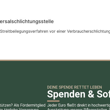
rsal­schlichtungs­stelle
n Streitbeilegungsverfahren vor einer Verbraucherschlichtun
DEINE SPENDE RETTET LEBEN
Spenden & Sof
tützen? Als Fördermitglied
Jeder Euro fließt direkt in hochwerti
ie tägliche Versorgung,
Ausstattung unserer Pflegestellen.