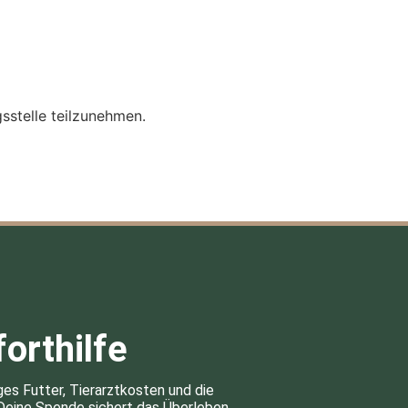
gsstelle teilzunehmen.
orthilfe
ges Futter, Tierarztkosten und die
 Deine Spende sichert das Überleben